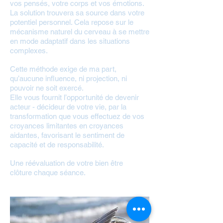
vos pensés, votre corps et vos émotions.
La solution trouvera sa source dans votre
potentiel personnel. Cela repose sur le
mécanisme naturel du cerveau à se mettre
en mode adaptatif dans les situations
complexes.
Cette méthode exige de ma part,
qu’aucune influence, ni projection, ni
pouvoir ne soit exercé.
Elle vous fournit l’opportunité de devenir
acteur - décideur de votre vie, par la
transformation que vous effectuez de vos
croyances limitantes en croyances
aidantes, favorisant le sentiment de
capacité et de responsabilité.
Une réévaluation de votre bien être
clôture chaque séance.