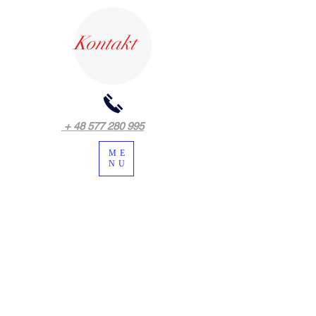
Kontakt
+ 48 577 280 995
ME
NU